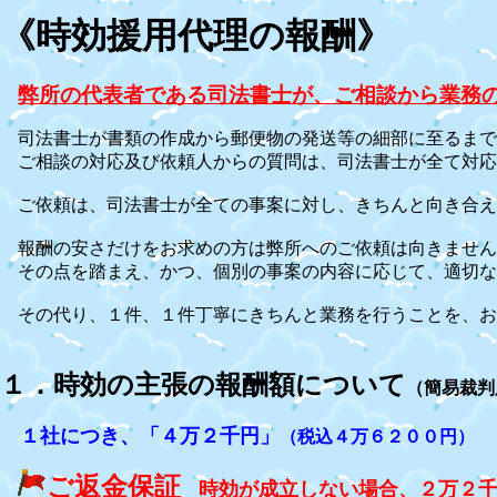
《時効援用代理の報酬》
弊所の代表者である司法書士が、ご相談から業務
司法書士が書類の作成から郵便物の発送等の細部に至るまで
ご相談の対応及び依頼人からの質問は、司法書士が全て対応
ご依頼は、司法書士が全ての事案に対し、きちんと向き合え
報酬の安さだけをお求めの方は弊所へのご依頼は向きません
その点を踏まえ、かつ、個別の事案の内容に応じて、適切な
その代り、１件、１件丁寧にきちんと業務を行うことを、お
１．時効の主張の報酬額について
（簡易裁判
１社につき、「４万２千円」
（税込４万６２００円）
ご返金保証
時効が成立しない場合、２万２