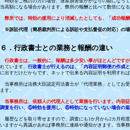
時効をご検討の方の場合、遅延損害金がかなりの額になって
当高額になる場合があります。弊所の報酬と比べて数倍になる
弊所では、
時効の援用により消滅したとしても、「成功報酬
※訴訟代理（簡易裁判所による訴訟や支払督促の対応）の場
６．行政書士との業務と報酬の違い
行政書士は、一般的に、報酬は多少安い事がほとんどですが
れています。
行政書士が行えるのは、「内容証明郵便の作成と
に出すだけだからです。ネットで出来る内容証明を利用すれ
当事務所は法務大臣認定司法書士が『代理業務」としてお受
ます。
当事務所は、依頼人の代理人として業務を行います。内容証
調査を行い、⑤時効を援用し、⑥時効になっていない場合の返
履歴などを取り寄せますので、調査にも1か月から2カ月程度
いますから異議があれば事務所に連絡や通知がきます。当事務