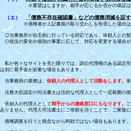
※要望はしますが、相手が応じるか否かの保証は出
（エ）
「債務不存在確認書」などの債務消滅を証す
※債権者が上記書面の取り交わしを拒否した場合は
◎当事務所が自主的に行っている対応であり、依頼人との契
◎状況の変化や個別の事案に応じて、対応を変更する場合が
私が色々なサイトを見た限りでは、訴訟代理権のある認定司
は別に着手金が必要な場合もあります。
当事務所の業務は、
依頼人の代理人として活動をします。
単
法務大臣認定の司法書士は法的な代理人として一定範囲の債
依頼人の代理人として
相手からの連絡窓口にもなります。
ご
ありません。代理人司法書士にご依頼を頂くことで、ご家族に
債権調査を行うと残念ながら時効ではない場合もあります。