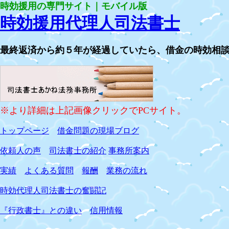
時効援用の専門サイト｜モバイル版
時効援用代理人司法書士
最終返済から約５年が経過していたら、借金の時効相
※より詳細は上記画像クリックでPCサイト。
トップページ
借金問題の現場ブログ
依頼人の声
司法書士の紹介
事務所案内
実績
よくある質問
報酬
業務の流れ
時効代理人司法書士の奮闘記
『行政書士』との違い
信用情報