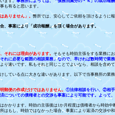
います。
事務所によっては、「債務消滅分の＊％」の成功報酬
事も有ると思います。
はありません」。
弊所では、安心してご依頼を頂けるように報
合、事案により「成功報酬」を頂く場合があります。
、それには理由があります。
そもそも時効主張をする業務にお
それに必要な範囲の相談業務」なので、早ければ数時間で業務
ばより速いです。私もそれと同じことでよいなら、相談を含め
けしている点に大きな違いがあります。以下で当事務所の業務
明郵便の作成だけではありません。
①法律相談を行い、②相手
済についての債権者との交渉も事案により可能です。よって、
はかかります。時効の主張後は1か月程度は債権者から時効中
所はもし、時効ではなかった場合、事案により返済の交渉や和