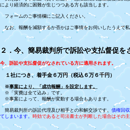
により経済的に困難が生じつつある方も該当します。
フォームのご事情欄にご記入ください。
なお、報酬を減額するか否かはご事情をお伺いしたうえで私
２．今、簡易裁判所で訴訟や支払督促を
今、訴訟や支払督促がなされている方に適用されます。
１社につき、着手金６万円（税込６万６千円）
※
事案により、「成功報酬」を設定します。
※
「実費は全て込み」
です。
※事案によって、報酬が変動する場合もあります。
簡易裁判所の訴訟代理及び相手との和解交渉です。
債権回収
てしまいます。
時効であると司法書士が判断した場合はその主