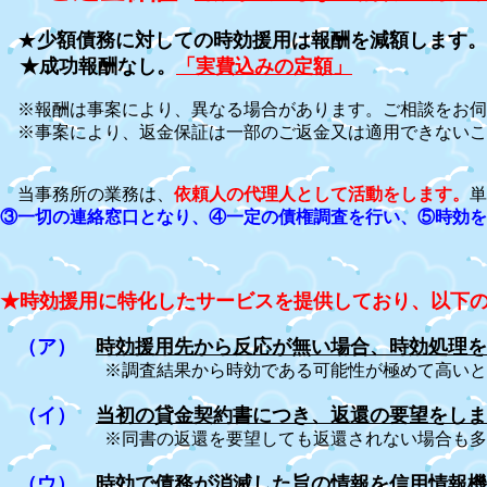
★
少額債務に対しての時効援用は報酬を減額します。
★成功報酬なし。
「実費込みの定額」
※報酬は事案により、異なる場合があります。ご相談をお伺
※事案により、返金保証は一部のご返金又は適用できないこ
当事務所の業務は、
依頼人の代理人として活動をします。
単
③一切の連絡窓口となり、④一定の債権調査を行い、⑤時効を
★時効援用に特化したサービスを提供しており、以下
（ア）
時効援用先から反応が無い場合、時効処理を
※調査結果から時効である可能性が極めて高いと判断
（イ）
当初の貸金契約書につき、返還の要望をしま
※同書の返還を要望しても返還されない場合も多く、
（ウ）
時効で債務が消滅した旨の情報を信用情報機