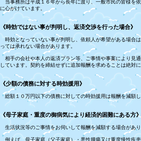
当事務所は平成１６年から長年に渡り、一般市民の皆様を依
に心がけています。
《時効ではない事が判明し、返済交渉を行った場合》
時効となっていない事が判明し、依頼人が希望がある場合は
っては承れない場合があります。
相手の会社や本人の返済プラン等、ご事情や事案により見通
しています。
契約を締結せずに追加報酬を求めることは絶対に
《少額の債務に対する時効援用》
総額１０万円以下の債務に対しての時効援用は報酬を減額し
《母子家庭・重度の御病気により経済的困難にある方
生活状況等のご事情をお伺いして報酬を減額する場合があり
例えば、母子家庭（父子家庭）・悪性腫瘍又は重度慢性疾患