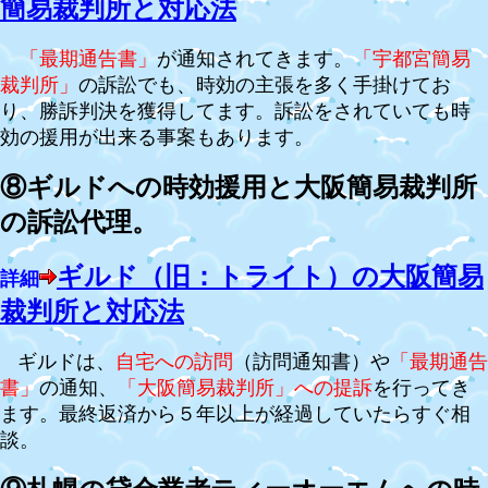
簡易裁判所と対応法
「最期通告書」
が通知されてきます。
「宇都宮簡易
裁判所」
の訴訟でも、時効の主張を多く手掛けてお
り、勝訴判決を獲得してます。
訴訟をされていても時
効の援用が出来る事案もあります。
⑧ギルドへの時効援用と大阪簡易裁判所
の訴訟代理。
ギルド（旧：トライト）の大阪簡易
詳細
裁判所と対応法
ギルドは、
自宅への訪問
（訪問通知書）や
「最期通告
書」
の通知、
「大阪簡易裁判所」への提訴
を行ってき
ます。最終返済から５年以上が経過していたらすぐ相
談。