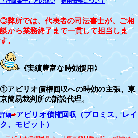
『行政書士』との違い
信用情報について
◎弊所では、代表者の司法書士が、ご相
談から業務終了まで一貫して担当しま
す。
《実績豊富な時効援用》
①アビリオ債権回収への時効の主張、東
京簡易裁判所の訴訟代理。
アビリオ債権回収（プロミス、レイ
詳細
ク、モビット）