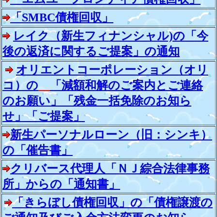
「SMBC債権回収」
レイク（新生フィナンシャル)の「今
後の返済に関するご提案」の通知
オリエントコーポレーション（オリ
コ）の
「減額和解のご案内とご連絡
のお願い」「残金一括免除のお知ら
せ」「ご提案」
新生パーソナルローン（旧：シンキ）
の「催告書」
クリバース代理人「ＮＪ綜合法律事務
所」からの「通知書」
「きらぼし債権回収」の「債権譲渡の