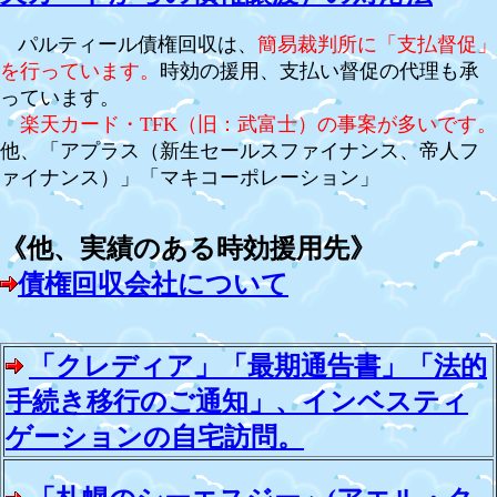
パルティール債権回収は、
簡易裁判所に「支払督促」
を行っています。
時効の援用、支払い督促の代理も承
っています。
楽天カード・TFK（旧：武富士）の事案が多いです。
他、
「アプラス（新生セールスファイナンス、帝人フ
ァイナンス）」
「マキコーポレーション」
《他、実績のある時効援用先》
債権回収会社について
「クレディア」「最期通告書」「法的
手続き移行のご通知」、インベスティ
ゲーションの自宅訪問。