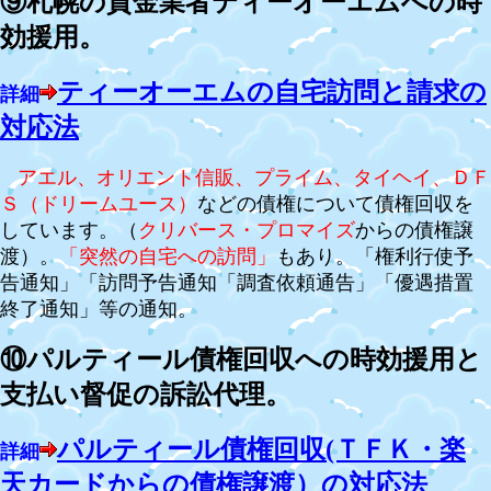
⑨札幌の貸金業者ティーオーエムへの時
効援用。
ティーオーエムの自宅訪問と請求の
詳細
対応法
アエル、オリエント信販、プライム、タイヘイ、
ＤＦ
Ｓ（ドリームユース）
などの債権について債権回収を
しています。（
クリバース・プロマイズ
からの債権譲
渡）。
「突然の自宅への訪問
」
もあり。
「権利行使予
告通知」「訪問予告通知「調査依頼通告」「優遇措置
終了通知」等の通知。
⑩パルティール債権回収への時効援用と
支払い督促の訴訟代理。
パルティール債権回収(ＴＦＫ・楽
詳細
天カードからの債権譲渡）の対応法