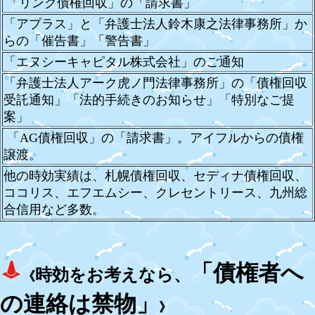
「リンク債権回収」の「請求書」
「アプラス」と「弁護士法人鈴木康之法律事務所」か
らの「催告書」「警告書」
「エヌシーキャピタル株式会社」のご通知
「弁護士法人アーク虎ノ門法律事務所」の「債権回収
受託通知」「法的手続きのお知らせ」「特別なご提
案」
「AG債権回収」の「請求書」。アイフルからの債権
譲渡。
他の時効実績は、
札幌債権回収、セディナ債権回収
、
ココリス、エフエムシー、クレセントリース、九州総
合信用など多数。
「債権者へ
時効をお考えなら、
《
の連絡は禁物」
》