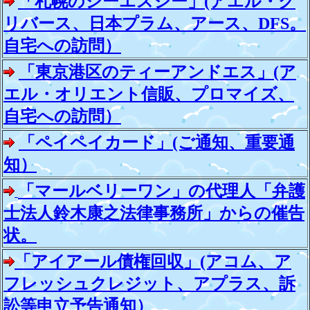
「札幌のシーエスジー」(アエル・ク
リバース、日本プラム、アース、DFS。
自宅への訪問）
「東京港区のティーアンドエス」(ア
エル・オリエント信販、プロマイズ、
自宅への訪問）
「ペイペイカード」(ご通知、重要通
知）
「マールベリーワン」の代理人「弁護
士法人鈴木康之法律事務所」からの催告
状。
「アイアール債権回収」(アコム、ア
フレッシュクレジット、アプラス、訴
訟等申立予告通知）