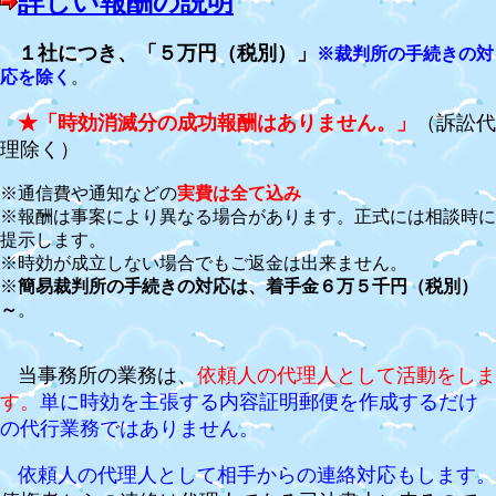
詳しい報酬の説明
１社につき、「５万円（税別）」
※裁判所の手続きの対
応を除く
。
★「時効消滅分の成功報酬はありません。」
（訴訟代
理除く）
※通信費や通知などの
実費は全て込み
※報酬は事案により異なる場合があります。正式には相談時に
提示します。
※時効が成立しない場合でもご返金は出来ません。
※
簡易裁判所の手続きの対応は、着手金６万５千円（税別）
～
。
当事務所の業務は、
依頼人の代理人として活動をしま
す。
単に時効を主張する内容証明郵便を作成するだけ
の代行業務ではありません。
依頼人の代理人として相手からの連絡対応もします。