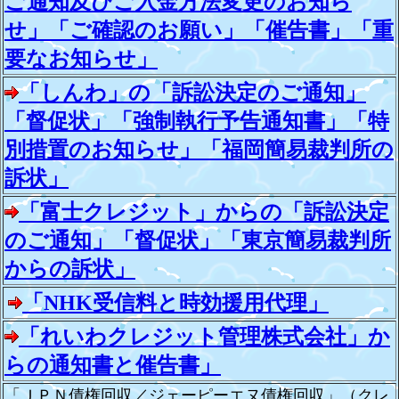
ご通知及びご入金方法変更のお知ら
せ」「ご確認のお願い」「催告書」「重
要なお知らせ」
「しんわ」の「訴訟決定のご通知」
「督促状」「強制執行予告通知書」「特
別措置のお知らせ」「福岡簡易裁判所の
訴状」
「富士クレジット」からの「訴訟決定
のご通知」「督促状」「東京簡易裁判所
からの訴状」
「NHK受信料と時効援用代理」
「れいわクレジット管理株式会社」か
らの通知書と催告書」
「ＪＰＮ債権回収／ジェーピーエヌ債権回収」（クレ