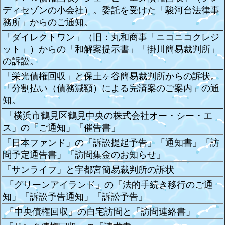
ディセゾンの小会社）。委託を受けた「駿河台法律事
務所」からのご通知。
「ダイレクトワン」（旧：丸和商事「ニコニコクレジ
ット」）からの「和解案提示書」「掛川簡易裁判所」
の訴訟。
「栄光債権回収」と保土ヶ谷簡易裁判所からの訴状。
「分割払い（債務減額）による完済案のご案内」の通
知。
「横浜市鶴見区鶴見中央の株式会社オー・シー・エ
ス」の「ご通知」「催告書」
「日本ファンド」の「訴訟提起予告」「通知書」「訪
問予定通告書」「訪問集金のお知らせ」
「サンライフ」と宇都宮簡易裁判所の訴状
「グリーンアイランド」の「法的手続き移行のご通
知」
「訴訟予告通知」「訴訟予告」
「中央債権回収」の自宅訪問と「訪問連絡書」