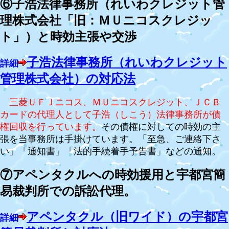
⑥子浩法律事務所（れいわクレジット管
理株式会社「旧：ＭＵニコスクレジッ
ト」）と時効主張や交渉
子浩法律事務所（れいわクレジット
詳細
管理株式会社）の対応法
三菱ＵＦＪニコス、ＭＵニコスクレジット、ＪＣＢ
カードの代理人として子浩（しこう）法律事務所が債
権回収を行っています。
その債権に対しての時効の主
張を当事務所は手掛けています。「至急、ご連絡下さ
い」「通知書」「法的手続着手予告書」などの通知。
⑦アペンタクルへの時効援用と宇都宮簡
易裁判所での訴訟代理。
アペンタクル（旧ワイド）の宇都宮
詳細