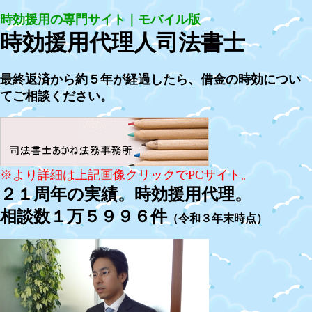
時効援用の専門サイト｜モバイル版
時効援用代理人司法書士
最終返済から約５年が経過したら、借金の時効につい
てご相談ください。
※より詳細は上記画像クリックでPCサイト。
２１周年の実績。時効援用代理。
相談数１万５９９６件
（令和３年末時点）