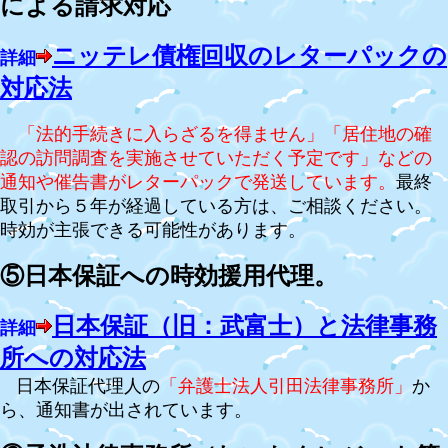
による請求対応
ニッテレ債権回収のレターパックの
詳細
対応法
「法的手続きに入らざるを得ません」「居住地の確
認の訪問調査を実施させていただく予定です」などの
通知や催告書がレターパックで発送しています。
最終
取引から５年が経過している方は、ご相談ください。
時効が主張できる可能性があります。
⑤日本保証への時効援用代理。
日本保証（旧：武富士）と法律事務
詳細
所への対応法
日本保証代理人の
「弁護士法人引田法律事務所」
か
ら、通知書が出されています。