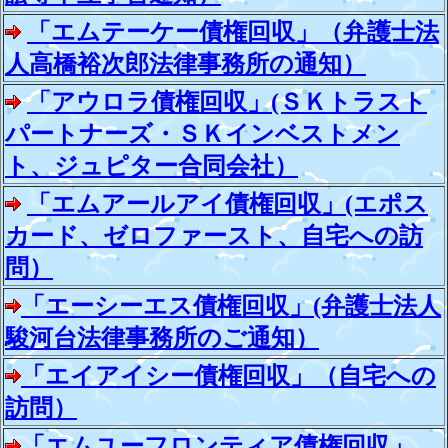
「エムテーケー債権回収」（弁護士法
人高橋裕次郎法律事務所の通知）
「アウロラ債権回収」(ＳＫトラスト
パートナーズ・ＳＫインベストメン
ト、ジュピター合同会社）
「エムアールアイ債権回収」(エポス
カード、ゼロファースト、自宅への訪
問）
「エーシーエス債権回収」(弁護士法人
駿河台法律事務所のご通知）
「エイアイシー債権回収」（自宅への
訪問）
「エムユーフロンティア債権回収」