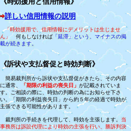
《時効援用と信用情報》
詳しい信用情報の説明
「時効援用で、信用情報にデメリットは生じませ
ん」
何もしなければ
「延滞」という、マイナスの掲
載が続きます。
《訴状や支払督促と時効判断》
簡易裁判所から訴状や支払督促がきたら、その内容
に通常、
「期限の利益の喪失日」
が記載されていま
す。ご相談の際に、時効の判断の為にお知らせ下さ
い。「期限の利益喪失日」から約５年の経過で時効が
主張できる可能性があります。
裁判所の手続きを代理して、時効を主張します。
当
事務所は訴訟代理により時効の主張を行い、勝訴判決