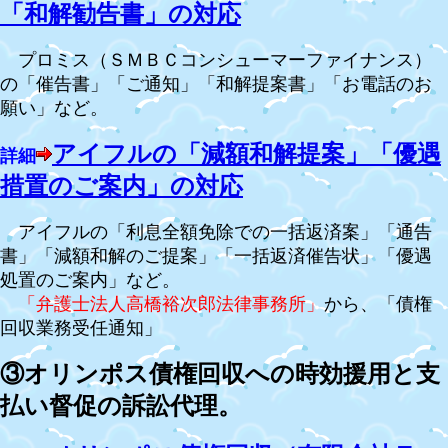
「和解勧告書」の対応
プロミス（ＳＭＢＣコンシューマーファイナンス）
の「催告書」「ご通知」「和解提案書」「お電話のお
願い」など。
アイフルの「減額和解提案」「優遇
詳細
措置のご案内」の対応
アイフルの「利息全額免除での一括返済案」「通告
書」「減額和解のご提案」「一括返済催告状」「優遇
処置のご案内」など。
「弁護士法人高橋裕次郎法律事務所」
から、「債権
回収業務受任通知」
③オリンポス債権回収への時効援用と支
払い督促の訴訟代理。