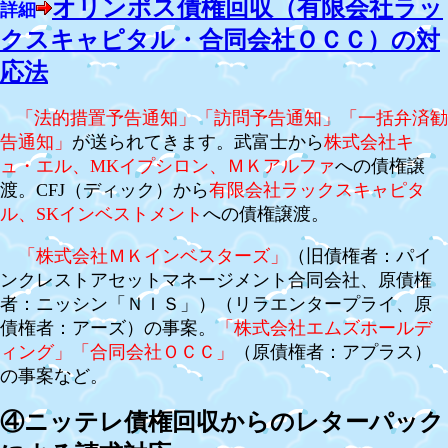
オリンポス債権回収（有限会社ラッ
詳細
クスキャピタル・合同会社ＯＣＣ）の対
応法
「法的措置予告通知」「訪問予告通知」「一括弁済勧
告通知」
が送られてきます。武富士から
株式会社キ
ュ・エル、MKイプシロン、ＭＫアルファ
への債権譲
渡。CFJ（ディック）から
有限会社ラックスキャピタ
ル、SKインベストメント
への債権譲渡。
「株式会社ＭＫインベスターズ」
（旧債権者：パイ
ンクレストアセットマネージメント合同会社、原債権
者：ニッシン「ＮＩＳ」）（リラエンタープライ、原
債権者：アーズ）の事案。
「株式会社エムズホールデ
ィング」「合同会社ＯＣＣ」
（原債権者：アプラス）
の事案など。
④ニッテレ債権回収からのレターパック