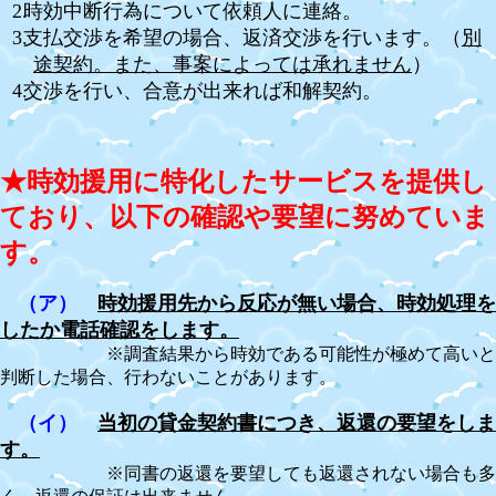
時効中断行為について依頼人に連絡。
支払交渉を希望の場合、返済交渉を行います。（
別
途契約。また、事案によっては承れません
）
交渉を行い、合意が出来れば和解契約。
★時効援用に特化したサービスを提供し
ており、以下の確認や要望に努めていま
す。
（ア）
時効援用先から反応が無い場合、時効処理を
したか電話確認をします。
※調査結果から時効である可能性が極めて高いと
判断した場合、行わないことがあります。
（イ）
当初の貸金契約書につき、返還の要望をしま
す。
※同書の返還を要望しても返還されない場合も多